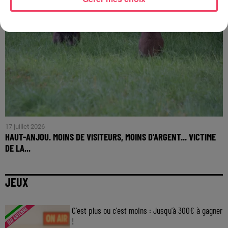
17 juillet 2026
HAUT-ANJOU. MOINS DE VISITEURS, MOINS D'ARGENT... VICTIME
DE LA...
JEUX
C'est plus ou c'est moins : Jusqu'à 300€ à gagner
!