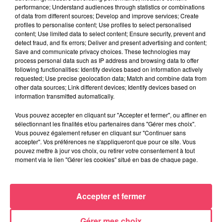
performance; Understand audiences through statistics or combinations
of data from different sources; Develop and improve services; Create
profiles to personalise content; Use profiles to select personalised
content; Use limited data to select content; Ensure security, prevent and
detect fraud, and fix errors; Deliver and present advertising and content;
Save and communicate privacy choices. These technologies may
process personal data such as IP address and browsing data to offer
following functionalities: Identify devices based on information actively
requested; Use precise geolocation data; Match and combine data from
other data sources; Link different devices; Identify devices based on
information transmitted automatically.
Vous pouvez accepter en cliquant sur "Accepter et fermer", ou affiner en
sélectionnant les finalités et/ou partenaires dans "Gérer mes choix".
Vous pouvez également refuser en cliquant sur "Continuer sans
accepter". Vos préférences ne s'appliqueront que pour ce site. Vous
24 juillet 2026
pouvez mettre à jour vos choix, ou retirer votre consentement à tout
PODCAST AMCO : JEAN-CLAUDE LAMBERT : « À MOLIÈRES, LES
moment via le lien "Gérer les cookies" situé en bas de chaque page.
COURSES SONT...
Accepter et fermer
Gérer mes choix