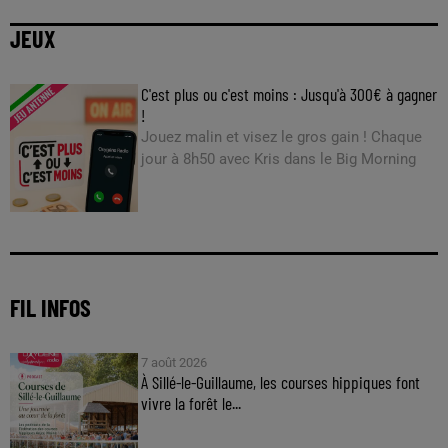
JEUX
C'est plus ou c'est moins : Jusqu'à 300€ à gagner
!
Jouez malin et visez le gros gain ! Chaque
jour à 8h50 avec Kris dans le Big Morning
FIL INFOS
7 août 2026
À Sillé-le-Guillaume, les courses hippiques font
vivre la forêt le...