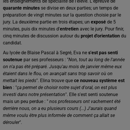
les enseignements de spécialité de l'élève. L'épreuve de
quarante minutes
se divise en deux parties; un temps de
préparation de vingt minutes sur la question choisie par le
jury. La deuxième partie en trois étapes; un
exposé
de 5
minutes, puis dix minutes d'
entretien
avec le jury. Pour finir,
cinq minutes de discussion autour du
projet d'orientation
du
candidat.
Au lycée de Blaise Pascal à Segré, Eva ne
s'est pas senti
soutenue
par ses professeurs : "
Non, tout au long de l'année
on n'a pas été préparé. Jusqu'au mois de janvier même eux
étaient dans le flou, on avançait sans trop savoir où on
mettait les pieds
". Elina trouve que
ce nouveau système est
bien
: "
ça permet de choisir notre sujet d'oral, on est plus
investi dans notre présentation
". Elle s'est senti soutenue
mais un peu perdue : "
nos professeurs ont vachement été
derrière nous, on a eu plusieurs cours (...) J'aurais quand
même voulu être plus informée de comment ça allait se
dérouler
".