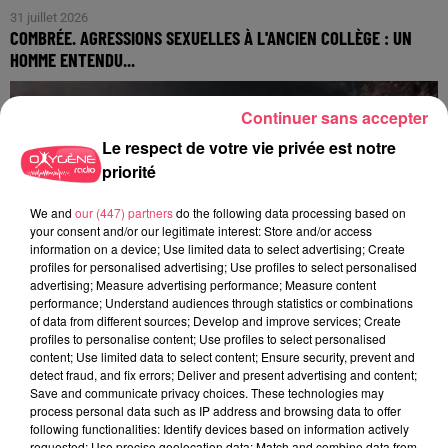
31 juillet 2026
COMBRÉE. AGRESSIONS SEXUELLES À L'ANCIEN COLLÈGE : UN
HOMME ENTENDU...
Continuer sans accepter
Le respect de votre vie privée est notre
priorité
We and
our (447) partners
do the following data processing based on
your consent and/or our legitimate interest: Store and/or access
information on a device; Use limited data to select advertising; Create
profiles for personalised advertising; Use profiles to select personalised
advertising; Measure advertising performance; Measure content
performance; Understand audiences through statistics or combinations
of data from different sources; Develop and improve services; Create
profiles to personalise content; Use profiles to select personalised
content; Use limited data to select content; Ensure security, prevent and
detect fraud, and fix errors; Deliver and present advertising and content;
Save and communicate privacy choices. These technologies may
process personal data such as IP address and browsing data to offer
29 juillet 2026
following functionalities: Identify devices based on information actively
SEGRÉ. ATTAQUE À L'ARME BLANCHE : L'AGRESSEUR INTERPELLÉ,
requested; Use precise geolocation data; Match and combine data from