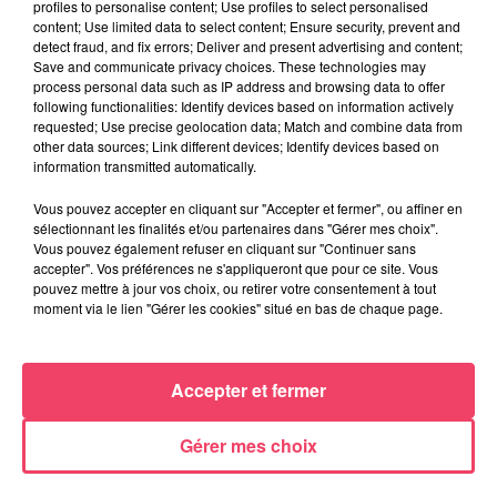
profiles to personalise content; Use profiles to select personalised
content; Use limited data to select content; Ensure security, prevent and
detect fraud, and fix errors; Deliver and present advertising and content;
Save and communicate privacy choices. These technologies may
process personal data such as IP address and browsing data to offer
following functionalities: Identify devices based on information actively
requested; Use precise geolocation data; Match and combine data from
other data sources; Link different devices; Identify devices based on
information transmitted automatically.
24 juin 2026
DANS LE HAUT-ANJOU. DES PROJETS DE RECHERCHE MÉDICALE
Vous pouvez accepter en cliquant sur "Accepter et fermer", ou affiner en
AUTOUR DES...
sélectionnant les finalités et/ou partenaires dans "Gérer mes choix".
Vous pouvez également refuser en cliquant sur "Continuer sans
accepter". Vos préférences ne s'appliqueront que pour ce site. Vous
pouvez mettre à jour vos choix, ou retirer votre consentement à tout
JEUX
moment via le lien "Gérer les cookies" situé en bas de chaque page.
C'est plus ou c'est moins : Jusqu'à 300€ à gagner
!
Accepter et fermer
Jouez malin et visez le gros gain ! Chaque
jour à 8h50 avec Kris dans le Big Morning
Gérer mes choix