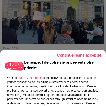
30 juin 2026
HAUT-ANJOU. CETTE VILLE FAIT UN DON DE 11 000 € POUR AIDER
Continuer sans accepter
À...
Le respect de votre vie privée est notre
priorité
We and
our (447) partners
do the following data processing based on
your consent and/or our legitimate interest: Store and/or access
information on a device; Use limited data to select advertising; Create
profiles for personalised advertising; Use profiles to select personalised
advertising; Measure advertising performance; Measure content
performance; Understand audiences through statistics or combinations
of data from different sources; Develop and improve services; Create