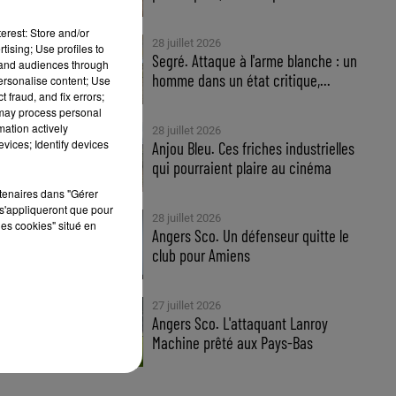
 le
erest: Store and/or
28 juillet 2026
tising; Use profiles to
Segré. Attaque à l'arme blanche : un
tand audiences through
homme dans un état critique,...
personalise content; Use
 fraud, and fix errors;
 may process personal
mation actively
28 juillet 2026
vices; Identify devices
Anjou Bleu. Ces friches industrielles
qui pourraient plaire au cinéma
rtenaires dans "Gérer
s'appliqueront que pour
28 juillet 2026
les cookies" situé en
Angers Sco. Un défenseur quitte le
club pour Amiens
a
27 juillet 2026
Angers Sco. L'attaquant Lanroy
Machine prêté aux Pays-Bas