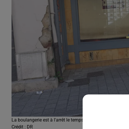
La boulangerie est à l'arrêt le temps de racheter un four
Crédit :
DR