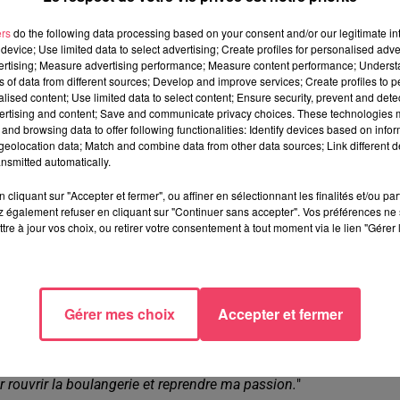
 l'une des trois boulangeries du Lion d'Angers. Vendredi dernier,
ers
do the following data processing based on your consent and/or our legitimate int
device; Use limited data to select advertising; Create profiles for personalised adver
fois que je faisais venir un professionnel sur le four.
Ce vendredi
vertising; Measure advertising performance; Measure content performance; Unders
les flammes ont commencé à jaillir du four
", raconte
Richard
ns of data from different sources; Develop and improve services; Create profiles to 
rier réagissent vite. Dans la foulée, une dizaine de sapeurs-
alised content; Use limited data to select content; Ensure security, prevent and detect
ertising and content; Save and communicate privacy choices. These technologies
interviennent. Le feu est maîtrisé en quelques minutes laissant
and browsing data to offer following functionalities: Identify devices based on infor
eolocation data; Match and combine data from other data sources; Link different de
nsmitted automatically.
cliquant sur "Accepter et fermer", ou affiner en sélectionnant les finalités et/ou pa
 également refuser en cliquant sur "Continuer sans accepter". Vos préférences ne 
tre à jour vos choix, ou retirer votre consentement à tout moment via le lien "Gérer 
r a rangé sa farine et ne produit plus rien depuis une semaine.
res par jour
"
, précise Richard.
Et pour remplacer son four, il devr
yens...
Et en même temps, je dois payer mon ouvrier, mon
Gérer mes choix
Accepter et fermer
boulanger installé depuis 20 ans.
a plateforme
Leetchi
pour l'aider. "
Je ne cherche pas à ce que ça
r rouvrir la boulangerie et reprendre ma passion.
"