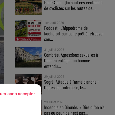
Haut-Anjou. Qui sont ces centaines
de cyclistes sur les routes de...
1er août 2026
Podcast : L’hippodrome de
Rochefort-sur-Loire prêt à retrouver
son...
31 juillet 2026
Combrée. Agressions sexuelles à
l'ancien collège : un homme
entendu...
29 juillet 2026
Segré. Attaque à l'arme blanche :
l'agresseur interpellé, le...
uer sans accepter
29 juillet 2026
Incendie en Gironde. « Dire qu'on n'a
pas eu peur, ce n'est pas...