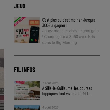
JEUX
C'est plus ou c'est moins : Jusqu'à
300€ à gagner !
Jouez malin et visez le gros gain
! Chaque jour à 8h50 avec Kris
dans le Big Morning
FIL INFOS
7 août 2026
À Sillé-le-Guillaume, les courses
hippiques font vivre la forêt le...
4 août 2026