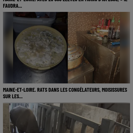
FAUDRA...
Hier midi, Sandrine Bodin, directrice académique du Maine-
et-Loire, a défendu la carte scolaire pour la rentrée 2026. Elle
prévoit 46 fermetures pour 12...
MAINE-ET-LOIRE. RATS DANS LES CONGÉLATEURS, MOISISSURES
SUR LES...
Les contrôles dans les restaurants, boulangeries et
boucheries du Maine-et-Loire ont été multipliés par trois en
2025, assure la Direction départementale de...