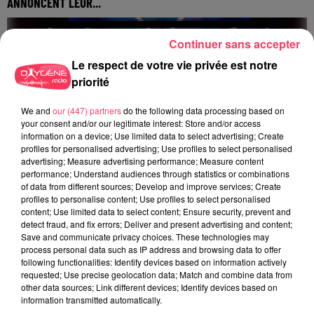
ANNONCENT LEUR...
Pierrick Capelle et Abdoulaye Bamba, deux joueurs
historiques d'Angers Sco, ont annoncé prendre leur retraite à
Continuer sans accepter
la fin de la saison. Le capitaine était...
Le respect de votre vie privée est notre
priorité
We and
our (447) partners
do the following data processing based on
your consent and/or our legitimate interest: Store and/or access
information on a device; Use limited data to select advertising; Create
profiles for personalised advertising; Use profiles to select personalised
advertising; Measure advertising performance; Measure content
performance; Understand audiences through statistics or combinations
of data from different sources; Develop and improve services; Create
profiles to personalise content; Use profiles to select personalised
FUSION EVENT 2026 : LA POP CULTURE DÉBARQUE À SEGRÉ CE
content; Use limited data to select content; Ensure security, prevent and
WEEK-END !
detect fraud, and fix errors; Deliver and present advertising and content;
Segré-en-Anjou Bleu se prépare à vivre un événement hors du
Save and communicate privacy choices. These technologies may
commun : Fusion Event 2026, le rendez-vous incontournable
process personal data such as IP address and browsing data to offer
following functionalities: Identify devices based on information actively
de la pop culture dans le Maine-et-Loire
requested; Use precise geolocation data; Match and combine data from
other data sources; Link different devices; Identify devices based on
information transmitted automatically.