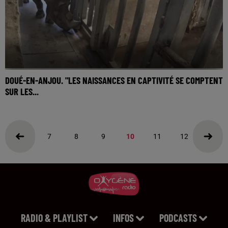
DOUÉ-EN-ANJOU. "LES NAISSANCES EN CAPTIVITÉ SE COMPTENT
SUR LES...
La semaine dernière, le Bioparc de Doué-la-Fontaine a
accueilli Jumaane, un jeune rhinocéros noir de 8 ans.
Objectif : le faire se reproduire avec les deux...
7
8
9
10
11
12
13
RADIO & PLAYLIST
INFOS
PODCASTS