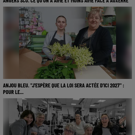
ANGERS SCO. CE QU'ON A AIMÉ ET MOINS AIMÉ FACE À AUXERRE
Angers Sco a lourdement chuté à Auxerre (3-1), plombé par
des erreurs individuelles, et n'a toujours pas validé
officiellement son maintien.
ANJOU BLEU. "J'ESPÈRE QUE LA LOI SERA ACTÉE D'ICI 2027" :
POUR LE...
Cette année, le gouvernement a acté l'autorisation de faire
travailler les salariés volontaires le 1er mai. Pour rappel, ces
deux professions avaient déjà...