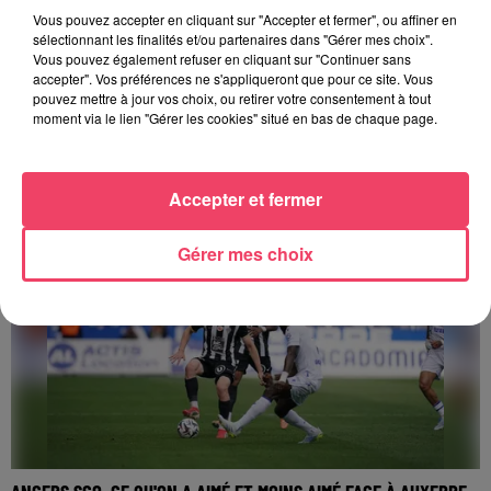
Vous pouvez accepter en cliquant sur "Accepter et fermer", ou affiner en
sélectionnant les finalités et/ou partenaires dans "Gérer mes choix".
Vous pouvez également refuser en cliquant sur "Continuer sans
accepter". Vos préférences ne s'appliqueront que pour ce site. Vous
pouvez mettre à jour vos choix, ou retirer votre consentement à tout
moment via le lien "Gérer les cookies" situé en bas de chaque page.
ANGERS. DEUX JEUNES MILITAIRES MEURENT NOYÉS LORS D'UN
EXERCICE...
Accepter et fermer
L'exercice mené par les militaires cette nuit à Angers dans la
Maine s'est mal terminé : deux jeunes hommes âgés de 24 et
Gérer mes choix
30 ans sont décédés au CHU, après...