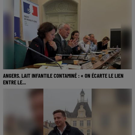
au sein de la liste minoritaire Ensemble Réveillons Segré-en-
Anjou Bleu. Cindy K'Bidi, n°2 sur la...
ANGERS. LAIT INFANTILE CONTAMINÉ : « ON ÉCARTE LE LIEN
ENTRE LE...
En décembre 2025, un nourrisson de 27 jours est décédé à
Angers après avoir consommé du lait infantile contaminé à
la céréulide. L'enquête révèle aujourd'hui...