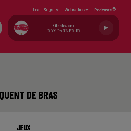
Live :
Segré
Webradios
Podcasts
Ghosboaster
RAY PARKER JR
NQUENT DE BRAS
JEUX