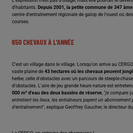
L'expression n'est pas d'usage, mais elle pourrait le deve
d'habitants.
Depuis 2001, la petite commune de 347 âmes
centre d'entraînement régionale de galop de l'ouest où d
courses.
650 CHEVAUX À L'ANNÉE
C'est un village dans le village. Lorsqu'on arrive au CERGO, 
vaste plaine de
43 hectares où les chevaux peuvent jongle
herbe, celle d'obstacles avec un parcours de steeple-chas
d'obstacles. L'aire de jeu grande heure nature est entretenu
000 m² d'eau des deux bassins de réserve
, "
je compare ça
entretient les lieux, les entraîneurs payent un abonnement p
d'entraînement
", explique Geoffrey Gaucher, le directeur d