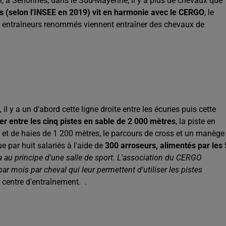
nir, à Senonnes, dans le Sud-Mayenne, il y a plus de chevaux que
 (selon l'INSEE en 2019) vit en harmonie avec le CERGO
, le
es entraîneurs renommés viennent entraîner des chevaux de
il y a un d'abord cette ligne droite entre les écuries puis cette
r entre les cinq pistes en sable de 2 000 mètres
, la piste en
e et de haies de 1 200 mètres, le parcours de cross et un manège
e par huit salariés à l'aide de
300 arroseurs, alimentés par les
 au principe d'une salle de sport. L'association du CERGO
ar mois par cheval qui leur permettent d'utiliser les pistes
u centre d'entraînement. .