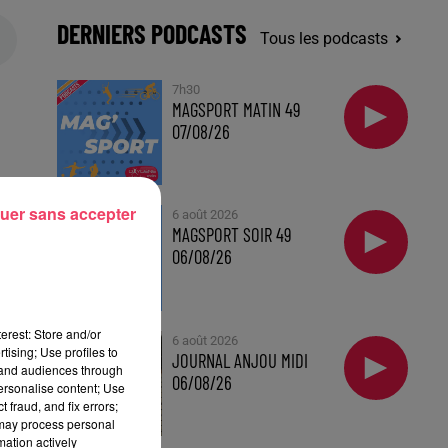
DERNIERS PODCASTS
Tous les podcasts
7h30
MAGSPORT MATIN 49
07/08/26
es
uer sans accepter
6 août 2026
MAGSPORT SOIR 49
06/08/26
t
erest: Store and/or
6 août 2026
tising; Use profiles to
JOURNAL ANJOU MIDI
tand audiences through
06/08/26
personalise content; Use
 fraud, and fix errors;
 may process personal
mation actively