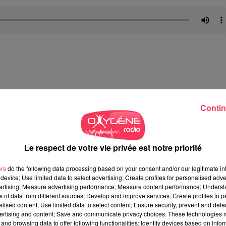
i viennent s'entraîner dans l'année, mais aussi les cavaliers et l
ar le CERGO, c'est d'abord une fabrique à champions, "
en jockeys,
Contin
e très bons chevaux, certains ont couru l'Arc de Triomphe.
Le
rand Steeple-Chase de Paris et le Prix de La Haye Jousselin, c'es
Fair Play qu'était chez Éric Leray, qu'a gagné plusieurs fois le
Le respect de votre vie privée est notre priorité
champions à Senonnes
", raconte Geoffrey Gaucher.
ers
do the following data processing based on your consent and/or our legitimate int
ts, "
des maréchaux-ferrand, des vétérinaires, les garagistes qui
device; Use limited data to select advertising; Create profiles for personalised adver
ques
", énumère le directeur du CERGO.
L'institution permet aussi
vertising; Measure advertising performance; Measure content performance; Unders
is la profession manque cruellement en ce moment.
ns of data from different sources; Develop and improve services; Create profiles to 
alised content; Use limited data to select content; Ensure security, prevent and detect
ertising and content; Save and communicate privacy choices. These technologies
and browsing data to offer following functionalities: Identify devices based on infor