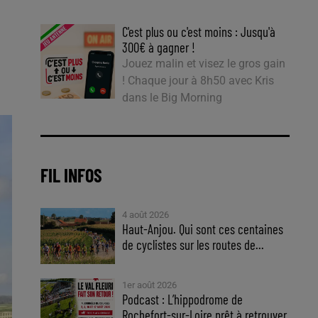
C'est plus ou c'est moins : Jusqu'à
300€ à gagner !
Jouez malin et visez le gros gain
! Chaque jour à 8h50 avec Kris
dans le Big Morning
FIL INFOS
4 août 2026
Haut-Anjou. Qui sont ces centaines
de cyclistes sur les routes de...
1er août 2026
Podcast : L’hippodrome de
Rochefort-sur-Loire prêt à retrouver