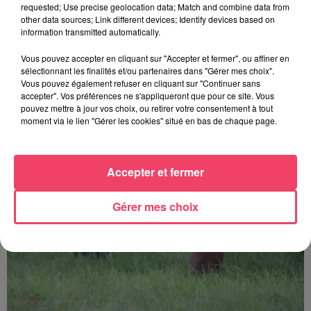
requested; Use precise geolocation data; Match and combine data from
other data sources; Link different devices; Identify devices based on
information transmitted automatically.
Vous pouvez accepter en cliquant sur "Accepter et fermer", ou affiner en
sélectionnant les finalités et/ou partenaires dans "Gérer mes choix".
AUTRES ARTICLES QUI POURRAIENT VOUS
Vous pouvez également refuser en cliquant sur "Continuer sans
accepter". Vos préférences ne s'appliqueront que pour ce site. Vous
INTÉRESSER
pouvez mettre à jour vos choix, ou retirer votre consentement à tout
moment via le lien "Gérer les cookies" situé en bas de chaque page.
Accepter et fermer
Gérer mes choix