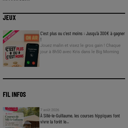
JEUX
C'est plus ou c'est moins : Jusqu'à 300€ à gagner
!
Jouez malin et visez le gros gain ! Chaque
jour à 8h50 avec Kris dans le Big Morning
FIL INFOS
7 août 2026
À Sillé-le-Guillaume, les courses hippiques font
vivre la forêt le...