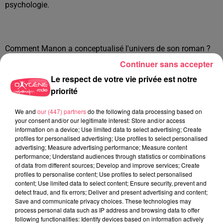
psychologie.
Comment Manon a conceptualisé l'univers de son roman ?
Reportage
Continuer sans accepter
Le respect de votre vie privée est notre
priorité
Crédit :
Alexis Vellayoudom
We and
our (447) partners
do the following data processing based on
your consent and/or our legitimate interest: Store and/or access
information on a device; Use limited data to select advertising; Create
profiles for personalised advertising; Use profiles to select personalised
advertising; Measure advertising performance; Measure content
Inutile de tout dévoiler, quelques pages de ces carnets
performance; Understand audiences through statistics or combinations
concernent les prochains tomes. Car oui, la lycéenne a
of data from different sources; Develop and improve services; Create
profiles to personalise content; Use profiles to select personalised
encore de l'encre dans la plume.
L'écriture du 2e tome de la
content; Use limited data to select content; Ensure security, prevent and
trilogie de Destin est en cours, mais aussi plusieurs autres
detect fraud, and fix errors; Deliver and present advertising and content;
idées
, dont une qu'elle a commencé à mettre sur papier dès
Save and communicate privacy choices. These technologies may
process personal data such as IP address and browsing data to offer
l'âge de 9 ans. Une histoire de destin.
following functionalities: Identify devices based on information actively