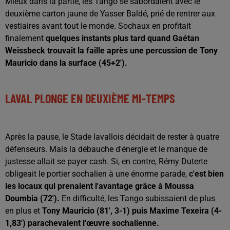
Mieux dans la partie, les Tango se sabordaient avec le
deuxième carton jaune de Yasser Baldé, prié de rentrer aux
vestiaires avant tout le monde. Sochaux en profitait
finalement
quelques instants plus tard quand Gaétan
Weissbeck trouvait la faille après une percussion de Tony
Mauricio dans la surface (45+2').
LAVAL PLONGE EN DEUXIÈME MI-TEMPS
Après la pause, le Stade lavallois décidait de rester à quatre
défenseurs. Mais la débauche d'énergie et le manque de
justesse allait se payer cash. Si, en contre, Rémy Duterte
obligeait le portier sochalien à une énorme parade,
c'est bien
les locaux qui prenaient l'avantage grâce à Moussa
Doumbia (72').
En difficulté, les Tango subissaient de plus
en plus et
Tony Mauricio (81', 3-1) puis Maxime Texeira (4-
1,83') parachevaient l'œuvre sochalienne.